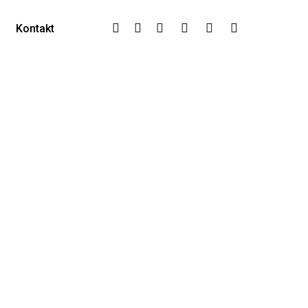
Twitter
Facebook
Google-
Instagram
Phone
Email
Kontakt
Plus