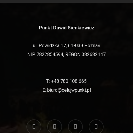
Punkt Dawid Sienkiewicz
ul. Powidzka 17, 61-039 Poznań
NIP 7822854594, REGON 382682147
T: ‭
+48 780 108 665‬
E:
biuro@celujwpunkt.pl
twitter
facebook
linkedin
dribbble