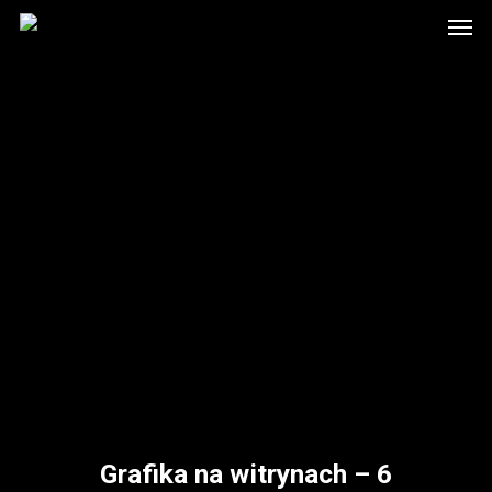
Men
Skip
to
main
content
Grafika na witrynach – 6