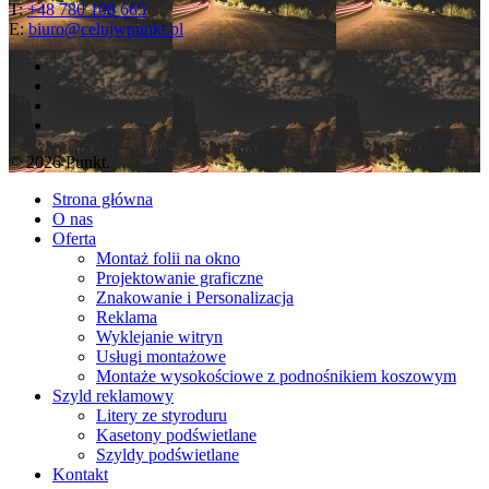
T: ‭
+48 780 108 665‬
E:
biuro@celujwpunkt.pl
twitter
facebook
linkedin
dribbble
© 2026 Punkt.
Close
Strona główna
Menu
O nas
Oferta
Montaż folii na okno
Projektowanie graficzne
Znakowanie i Personalizacja
Reklama
Wyklejanie witryn
Usługi montażowe
Montaże wysokościowe z podnośnikiem koszowym
Szyld reklamowy
Litery ze styroduru
Kasetony podświetlane
Szyldy podświetlane
Kontakt