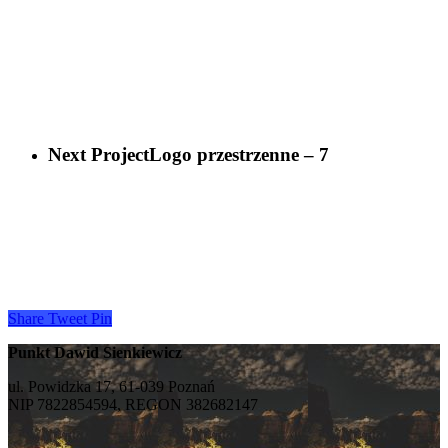
Next Project
Logo przestrzenne – 7
Share
Tweet
Pin
Punkt Dawid Sienkiewicz
ul. Powidzka 17, 61-039 Poznań
NIP 7822854594, REGON 382682147