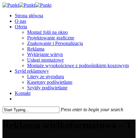
Skip
to
Menu
Strona główna
main
O nas
content
Oferta
Montaż folii na okno
Projektowanie graficzne
Znakowanie i Personalizacja
Reklama
Wyklejanie witryn
Usługi montażowe
Montaże wysokościowe z podnośnikiem koszowym
Szyld reklamowy
Litery ze styroduru
Kasetony podświetlane
Szyldy podświetlane
Kontakt
twitter
facebook
google-
instagram
phone
email
plus
Press enter to begin your search
Close
Search
Reklama wielkoformatowa – 1